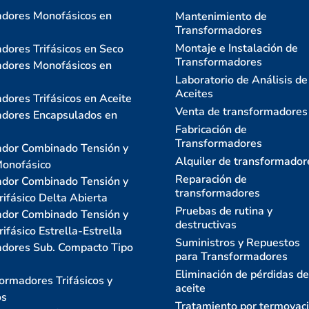
dores Monofásicos en
Mantenimiento de
Transformadores
Montaje e Instalación de
dores Trifásicos en Seco
Transformadores
dores Monofásicos en
Laboratorio de Análisis de
Aceites
dores Trifásicos en Aceite
Venta de transformadores
dores Encapsulados en
Fabricación de
Transformadores
dor Combinado Tensión y
Alquiler de transformador
Monofásico
Reparación de
dor Combinado Tensión y
transformadores
rifásico Delta Abierta
Pruebas de rutina y
dor Combinado Tensión y
destructivas
rifásico Estrella-Estrella
Suministros y Repuestos
dores Sub. Compacto Tipo
para Transformadores
Eliminación de pérdidas de
ormadores Trifásicos y
aceite
os
Tratamiento por termovac