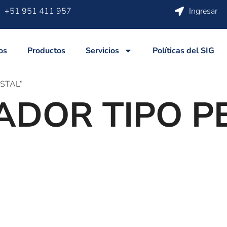
+51 951 411 957
Ingresar
os
Productos
Servicios
Políticas del SIG
ESTAL”
DOR TIPO P