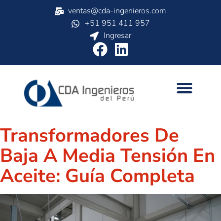
ventas@cda-ingenieros.com
+51 951 411 957
Ingresar
Transformadores De
Baja A Media Tensión En
Aceite: Guía Completa