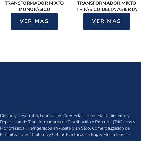
TRANSFORMADOR MIXTO
TRANSFORMADOR MIXTO
MONOFÁSICO
TRIFÁSICO DELTA ABIERTA
VER MAS
VER MAS
Diseño y Desarrollo, Fabricación, Comercialización, Mantenimiento y
Reparación de Transformadores de Distribución y Potencia (Trifásicos y
Monofásicos), Refrigerados en Aceite o en Seco. Comercialización de
Estabilizadores, Tableros y Celdas Eléctricas de Baja y Media tensión.