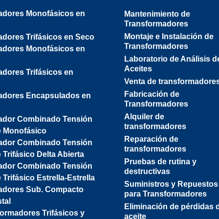
adores Monofásicos en
Mantenimiento de
Transformadores
Montaje e Instalación de
dores Trifásicos en Seco
Transformadores
adores Monofásicos en
Laboratorio de Análisis d
Aceites
dores Trifásicos en
Venta de transformadore
Fabricación de
adores Encapsulados en
Transformadores
Alquiler de
ador Combinado Tensión
transformadores
e Monofásico
Reparación de
ador Combinado Tensión
transformadores
 Trifásico Delta Abierta
Pruebas de rutina y
ador Combinado Tensión
destructivas
 Trifásico Estrella-Estrella
Suministros y Repuestos
adores Sub. Compacto
para Transformadores
tal
Eliminación de pérdidas 
ormadores Trifásicos y
aceite