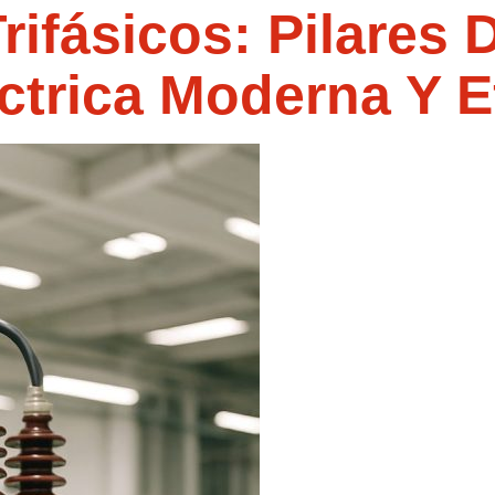
ifásicos: Pilares 
éctrica Moderna Y E