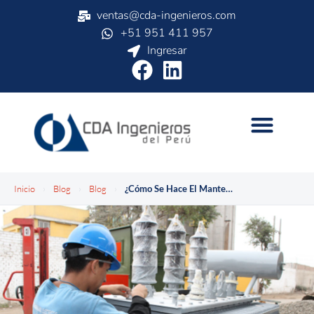
ventas@cda-ingenieros.com
+51 951 411 957
Ingresar
Inicio
›
Blog
›
Blog
›
¿Cómo Se Hace El Mantenimiento De Transformadores?