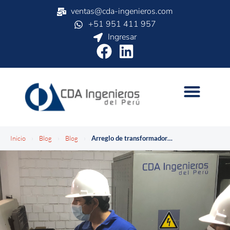
ventas@cda-ingenieros.com
+51 951 411 957
Ingresar
Inicio
›
Blog
›
Blog
›
Arreglo de transformadores