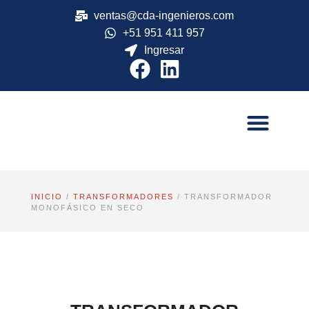
ventas@cda-ingenieros.com
+51 951 411 957
Ingresar
Políticas del SIG
INICIO
/
TRANSFORMADORES
/ TRANSFORMADOR
MONOFÁSICO EN SECO