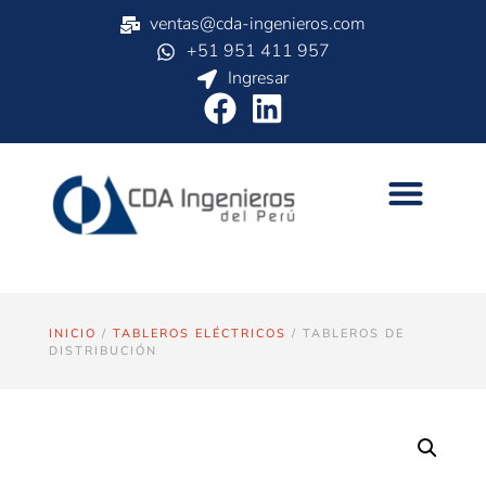
ventas@cda-ingenieros.com
+51 951 411 957
Ingresar
INICIO
/
TABLEROS ELÉCTRICOS
/ TABLEROS DE
DISTRIBUCIÓN