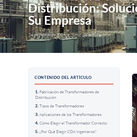
Distribución: Soluc
Su Empresa
24 de febrero, 2026
•
3 min de lectura
CONTENIDO DEL ARTÍCULO
Fabricación de Transformadores de
Distribución
Tipos de Transformadores
Aplicaciones de los Transformadores
Cómo Elegir el Transformador Correcto
¿Por Qué Elegir CDA Ingenieros?