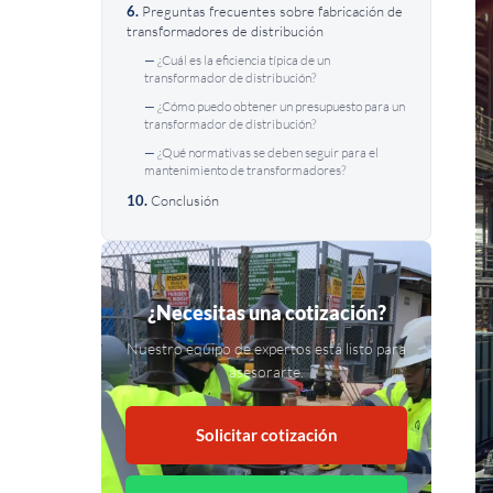
Preguntas frecuentes sobre fabricación de
transformadores de distribución
¿Cuál es la eficiencia típica de un
transformador de distribución?
¿Cómo puedo obtener un presupuesto para un
transformador de distribución?
¿Qué normativas se deben seguir para el
mantenimiento de transformadores?
Conclusión
¿Necesitas una cotización?
Nuestro equipo de expertos está listo para
asesorarte.
Solicitar cotización