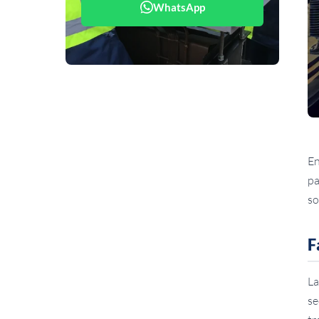
WhatsApp
En
pa
so
F
La
se