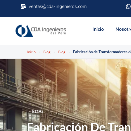
ventas@cda-ingenieros.com
Inicio
Nosotr
Inicio
›
Blog
›
Blog
›
BLOG
Fabricación De Tra