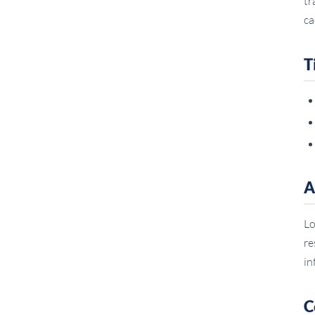
tr
ca
T
A
Lo
re
in
C