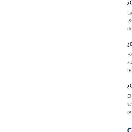
¿C
La
98
du
¿
Pa
ap
le
¿
El
se
pr
C