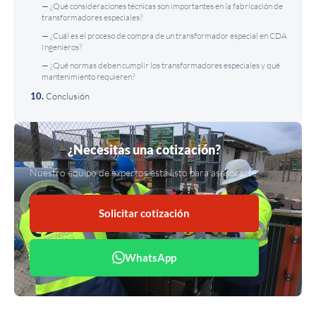
¿Qué consideraciones técnicas son importantes en la fabricación de
transformadores especiales?
¿Cuál es el proceso de compra de un transformador especial en CDA
Ingenieros?
¿Qué normas deben cumplir los transformadores especiales y qué
mantenimiento requieren?
Conclusión
¿Necesitas una cotización?
Nuestro equipo de expertos está listo para asesorarte.
Solicitar cotización
WhatsApp