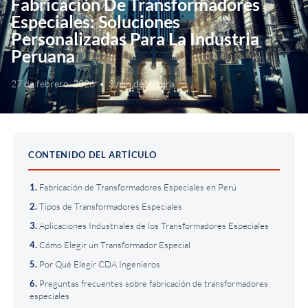
Fabricación De Transformadores
Especiales: Soluciones
Personalizadas Para La Industria
Peruana
27 de febrero, 2026
•
3 min de lectura
CONTENIDO DEL ARTÍCULO
Fabricación de Transformadores Especiales en Perú
Tipos de Transformadores Especiales
Aplicaciones Industriales de los Transformadores Especiales
Cómo Elegir un Transformador Especial
Por Qué Elegir CDA Ingenieros
Preguntas frecuentes sobre fabricación de transformadores
especiales