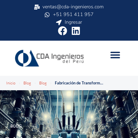
ventas@cda-ingenieros.com
+51 951 411 957
Ingresar
Inicio
›
Blog
›
Blog
›
Fabricación de Transformadores Especiales: Soluciones Personalizadas para la Industria Peruana
BLOG