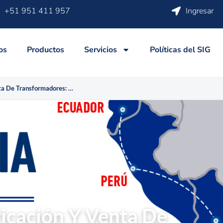
+51 951 411 957
Ingresar
os
Productos
Servicios
Políticas del SIG
Los Mejores En Fabricación Y Venta De Transformadores: CDA Ingenieros Del Perú
icación Y Venta De