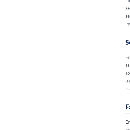
in
se
se
in
S
En
as
so
tr
es
F
E
ne