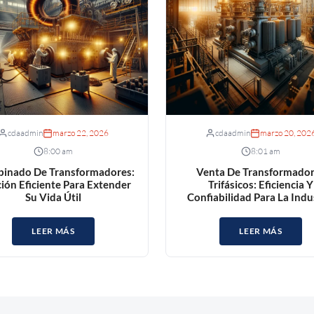
cdaadmin
marzo 22, 2026
cdaadmin
marzo 20, 202
8:00 am
8:01 am
inado De Transformadores:
Venta De Transformado
ión Eficiente Para Extender
Trifásicos: Eficiencia Y
Su Vida Útil
Confiabilidad Para La Indu
LEER MÁS
LEER MÁS