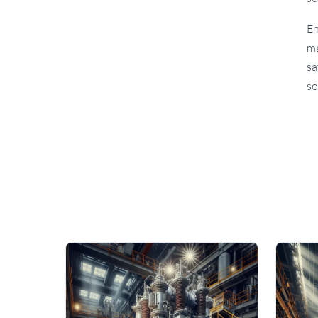
En
má
sa
so