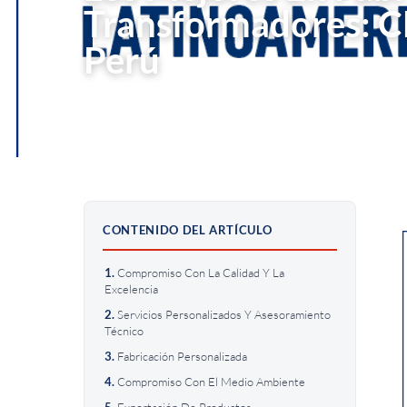
Transformadores: C
Perú
30 de abril, 2023
•
3 min de lectura
CONTENIDO DEL ARTÍCULO
Compromiso Con La Calidad Y La
Excelencia
Servicios Personalizados Y Asesoramiento
Técnico
Fabricación Personalizada
Compromiso Con El Medio Ambiente
Exportación De Productos