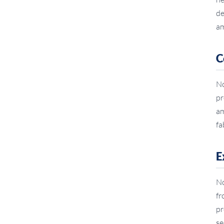
de
am
C
No
pr
am
fa
E
No
fr
pr
se