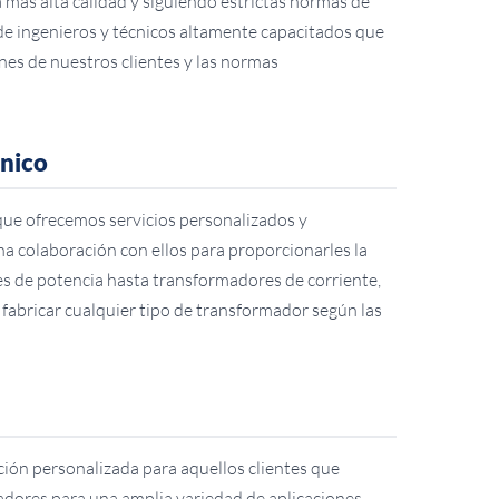
 más alta calidad y siguiendo estrictas normas de
de ingenieros y técnicos altamente capacitados que
nes de nuestros clientes y las normas
cnico
que ofrecemos servicios personalizados y
a colaboración con ellos para proporcionarles la
 de potencia hasta transformadores de corriente,
abricar cualquier tipo de transformador según las
ción personalizada para aquellos clientes que
ores para una amplia variedad de aplicaciones,