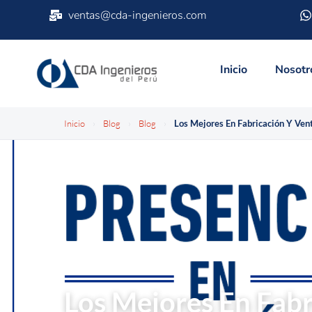
ventas@cda-ingenieros.com
Inicio
Nosotr
Inicio
›
Blog
›
Blog
›
BLOG
Los Mejores En Fabr