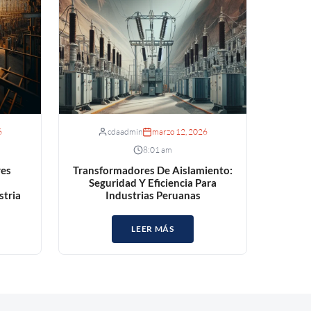
6
cdaadmin
marzo 12, 2026
8:01 am
res
Transformadores De Aislamiento:
Seguridad Y Eficiencia Para
stria
Industrias Peruanas
LEER MÁS