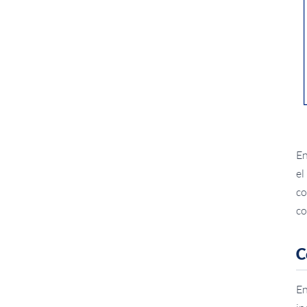
E
el
co
co
C
E