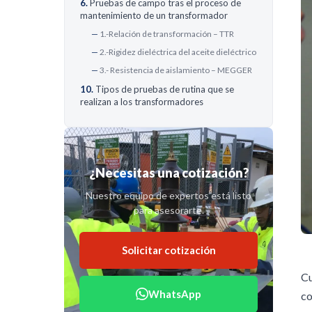
Pruebas de campo tras el proceso de
mantenimiento de un transformador
1.-Relación de transformación – TTR
2.-Rigidez dieléctrica del aceite dieléctrico
3.- Resistencia de aislamiento – MEGGER
Tipos de pruebas de rutina que se
realizan a los transformadores
¿Necesitas una cotización?
Nuestro equipo de expertos está listo
para asesorarte.
Solicitar cotización
Cu
WhatsApp
co