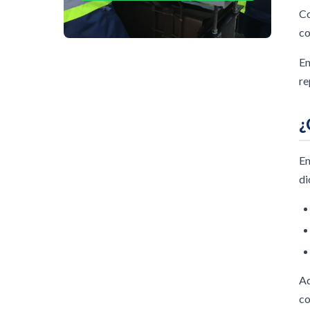
Co
co
E
re
¿
En
di
Ad
co