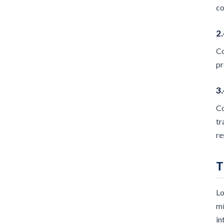
co
2.
Co
pr
3
Co
tr
re
T
Lo
mí
in