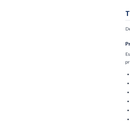
T
De
P
Es
pr