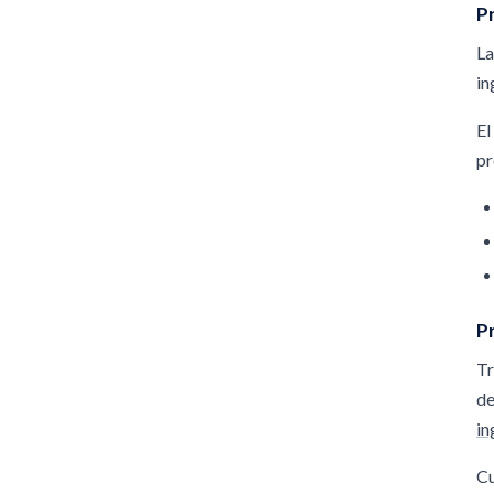
P
La
in
El
pr
Pr
Tr
de
in
Cu