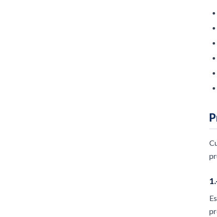
P
C
pr
1
Es
pr