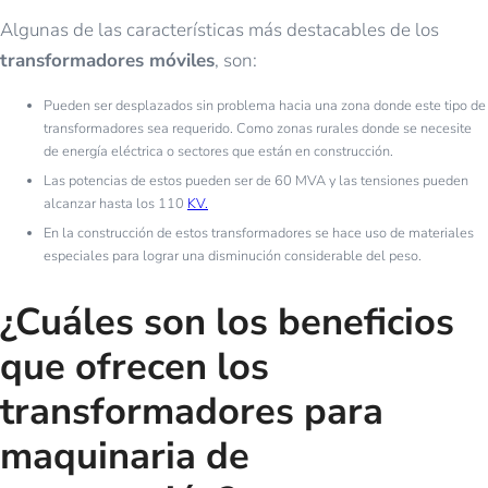
Algunas de las características más destacables de los
transformadores móviles
, son:
Pueden ser desplazados sin problema hacia una zona donde este tipo de
transformadores sea requerido. Como zonas rurales donde se necesite
de energía eléctrica o sectores que están en construcción.
Las potencias de estos pueden ser de 60 MVA y las tensiones pueden
alcanzar hasta los 110
KV.
En la construcción de estos transformadores se hace uso de materiales
especiales para lograr una disminución considerable del peso.
¿Cuáles son los beneficios
que ofrecen los
transformadores para
maquinaria de