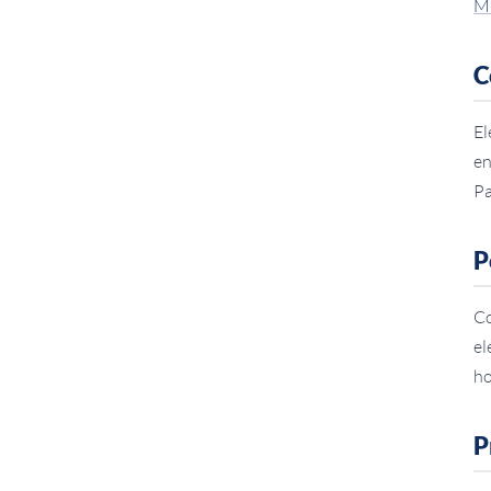
Mi
C
El
en
Pa
P
Co
el
ho
P