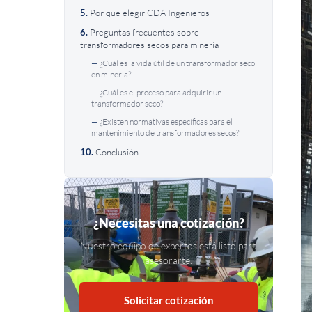
Por qué elegir CDA Ingenieros
Preguntas frecuentes sobre
transformadores secos para minería
¿Cuál es la vida útil de un transformador seco
en minería?
¿Cuál es el proceso para adquirir un
transformador seco?
¿Existen normativas específicas para el
mantenimiento de transformadores secos?
Conclusión
¿Necesitas una cotización?
Nuestro equipo de expertos está listo para
asesorarte.
Solicitar cotización