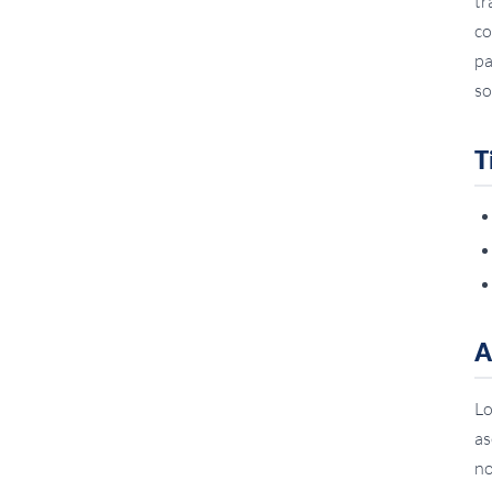
tr
co
pa
so
T
A
Lo
as
no