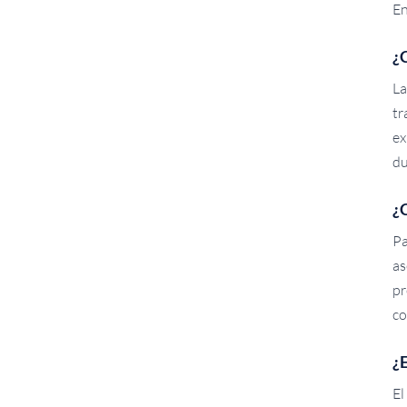
En
¿
La
tr
ex
du
¿
Pa
as
pr
co
¿
El