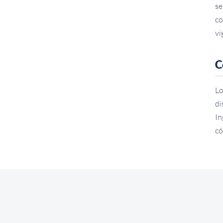
se
co
vi
C
Lo
di
In
có