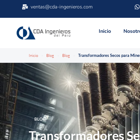
ventas@cda-ingenieros.com
Inicio
Nosotr
Inicio
›
Blog
›
Blog
›
BLOG
Transformadores Se