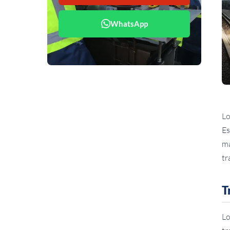
WhatsApp
Lo
Es
má
tr
T
Lo