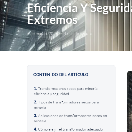
Eficiencia Y Seguri
Extremos
5 de marzo, 2026
•
4 min de lectura
CONTENIDO DEL ARTÍCULO
Transformadores secos para minería:
eficiencia y seguridad
Tipos de transformadores secos para
minería
Aplicaciones de transformadores secos en
minería
Cómo elegir el transformador adecuado