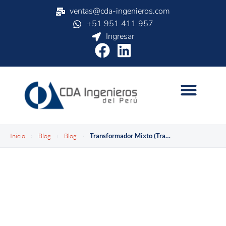
ventas@cda-ingenieros.com
+51 951 411 957
Ingresar
Inicio
›
Blog
›
Blog
›
Transformador Mixto (Trafomix): Innovación en la Medición y Distribución de Energía
BLOG