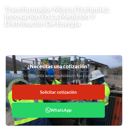
Transformador Mixto (Trafomix):
Innovación En La Medición Y
Distribución De Energía
25 de agosto, 2024
•
3 min de lectura
¿Necesitas una cotización?
Nuestro equipo de expertos está listo para asesorarte.
Solicitar cotización
WhatsApp